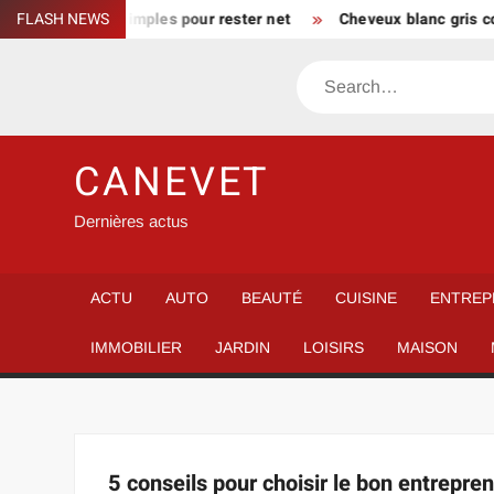
Skip
aison : gestes simples pour rester net
FLASH NEWS
Cheveux blanc gris cou
to
content
Search
CANEVET
Dernières actus
ACTU
AUTO
BEAUTÉ
CUISINE
ENTREP
IMMOBILIER
JARDIN
LOISIRS
MAISON
5 conseils pour choisir le bon entrepre