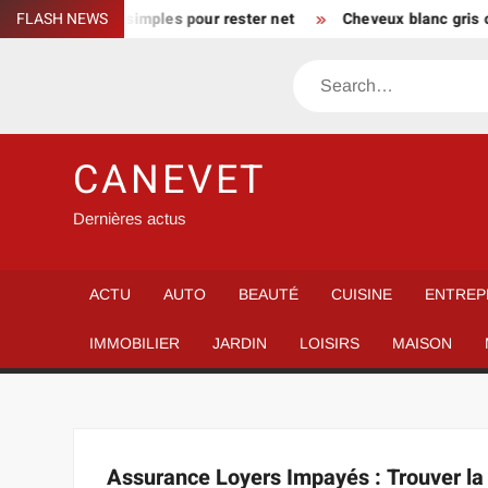
Skip
maison : gestes simples pour rester net
FLASH NEWS
Cheveux blanc gris co
to
content
Search
CANEVET
Dernières actus
ACTU
AUTO
BEAUTÉ
CUISINE
ENTREP
IMMOBILIER
JARDIN
LOISIRS
MAISON
Assurance Loyers Impayés : Trouver la 