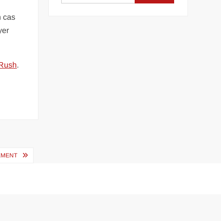
n cas
yer
Rush
.
CEMENT