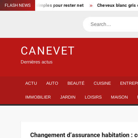
Skip
 maison : gestes simples pour rester net
FLASH NEWS
Cheveux blanc gris co
to
content
Search
CANEVET
Dernières actus
ACTU
AUTO
BEAUTÉ
CUISINE
ENTREP
IMMOBILIER
JARDIN
LOISIRS
MAISON
Changement d’assurance habitation : c