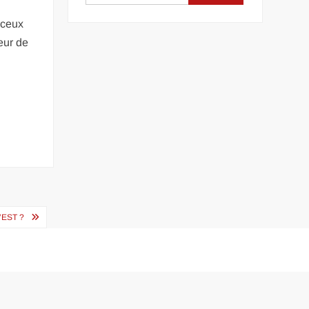
 ceux
eur de
’EST ?