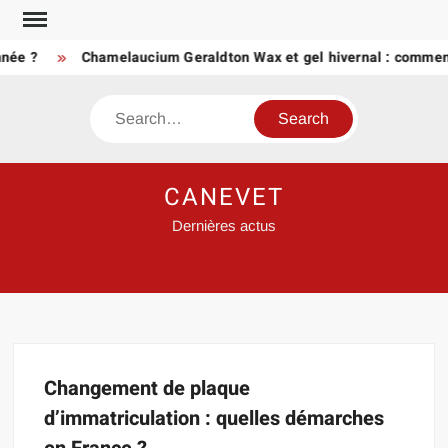
Skip
to
née ?
Chamelaucium Geraldton Wax et gel hivernal : comment
content
Search
CANEVET
Dernières actus
Changement de plaque
d’immatriculation : quelles démarches