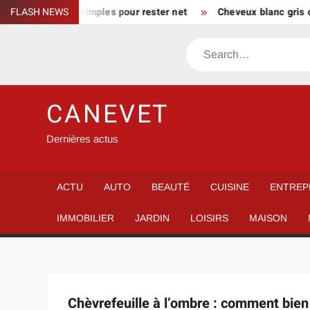
Skip
maison : gestes simples pour rester net
FLASH NEWS
Cheveux blanc gris co
to
content
Search
CANEVET
Dernières actus
ACTU
AUTO
BEAUTÉ
CUISINE
ENTREP
IMMOBILIER
JARDIN
LOISIRS
MAISON
Chèvrefeuille à l’ombre : comment bien l