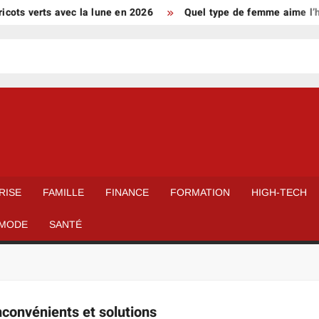
cots verts avec la lune en 2026
Quel type de femme aime l’ho
RISE
FAMILLE
FINANCE
FORMATION
HIGH-TECH
MODE
SANTÉ
nconvénients et solutions