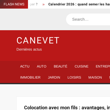
Skip
nt bien le protéger ?
FLASH NEWS
Calendrier 2026 : quand semer les hari
to
content
Search
CANEVET
Dernières actus
ACTU
AUTO
BEAUTÉ
CUISINE
ENTREP
IMMOBILIER
JARDIN
LOISIRS
MAISON
Colocation avec mon fils : avantages, i