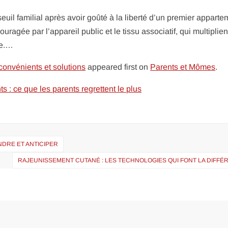
euil familial après avoir goûté à la liberté d’un premier apparte
ragée par l’appareil public et le tissu associatif, qui multiplien
ue.…
convénients et solutions
appeared first on
Parents et Mômes
.
 : ce que les parents regrettent le plus
NDRE ET ANTICIPER
RAJEUNISSEMENT CUTANÉ : LES TECHNOLOGIES QUI FONT LA DIFFÉ