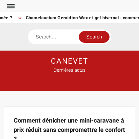
Skip
to
nnée ?
Chamelaucium Geraldton Wax et gel hivernal : comment
content
Search
CANEVET
Dernières actus
Comment dénicher une mini-caravane à
prix réduit sans compromettre le confort