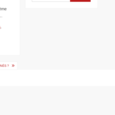
même
 …
s
.
NÉS ?