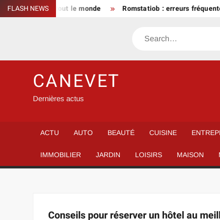
Skip
e robe qui va à tout le monde
FLASH NEWS
Romstatiob : erreurs fréquentes
to
content
Search
CANEVET
Dernières actus
ACTU
AUTO
BEAUTÉ
CUISINE
ENTREP
IMMOBILIER
JARDIN
LOISIRS
MAISON
Conseils pour réserver un hôtel au meill