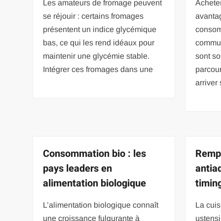
Les amateurs de fromage peuvent
Achete
se réjouir : certains fromages
avantag
présentent un indice glycémique
consom
bas, ce qui les rend idéaux pour
commun
maintenir une glycémie stable.
sont so
Intégrer ces fromages dans une
parcou
arriver 
Consommation bio : les
Rempl
pays leaders en
antia
alimentation biologique
timin
L’alimentation biologique connaît
La cuis
une croissance fulgurante à
ustensi