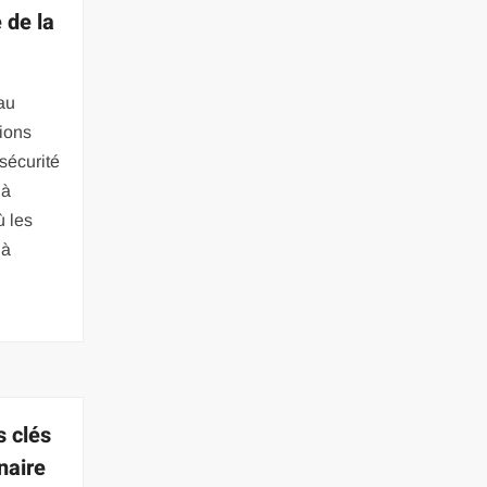
 de la
au
ions
sécurité
 à
ù les
 à
s clés
naire