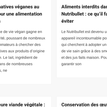
natives véganes au
Aliments interdits da
pour une alimentation
Nutribullet : ce qu’il f
n
éviter
e de vie végan gagne en
Le Nutribullet est devenu 
rité, poussant de nombreux
appareil incontournable po
mateurs à chercher des
qui cherchent à adopter u
tives aux produits d’origine
de vie sain grâce à des sm
. Le lait, ingrédient de
et des jus faits maison. Po
ans de nombreuses
garantir son
s, ne
eure viande végétale :
Conservation des œu