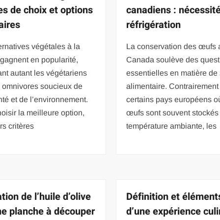
es de choix et options
canadiens : nécessité
aires
réfrigération
ernatives végétales à la
La conservation des œufs 
gagnent en popularité,
Canada soulève des quest
nt autant les végétariens
essentielles en matière de 
s omnivores soucieux de
alimentaire. Contrairement
nté et de l’environnement.
certains pays européens o
oisir la meilleure option,
œufs sont souvent stockés
rs critères
température ambiante, les
ation de l’huile d’olive
Définition et élément
ne planche à découper
d’une expérience culi