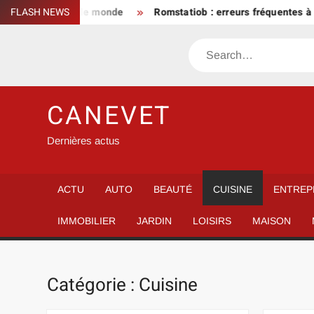
Skip
 va à tout le monde
FLASH NEWS
Romstatiob : erreurs fréquentes à éviter p
to
content
Search
CANEVET
Dernières actus
ACTU
AUTO
BEAUTÉ
CUISINE
ENTREP
IMMOBILIER
JARDIN
LOISIRS
MAISON
Catégorie :
Cuisine