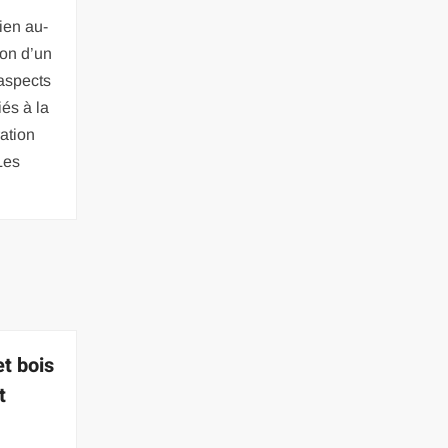
ien au-
ion d’un
 aspects
iés à la
ration
Les
et bois
t