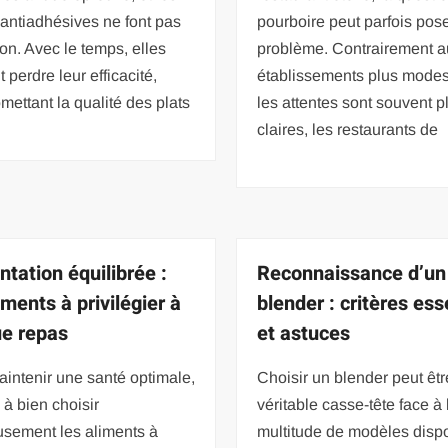
antiadhésives ne font pas
pourboire peut parfois pos
on. Avec le temps, elles
problème. Contrairement a
 perdre leur efficacité,
établissements plus modes
ettant la qualité des plats
les attentes sont souvent p
claires, les restaurants de
ntation équilibrée :
Reconnaissance d’un
iments à privilégier à
blender : critères ess
e repas
et astuces
intenir une santé optimale,
Choisir un blender peut êtr
à bien choisir
véritable casse-tête face à 
usement les aliments à
multitude de modèles dispo