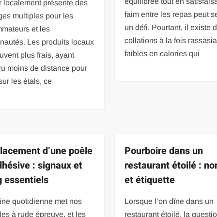
équilibrée tout en satisfais
r localement présente des
faim entre les repas peut 
es multiples pour les
un défi. Pourtant, il existe 
mateurs et les
collations à la fois rassasi
autés. Les produits locaux
faibles en calories qui
uvent plus frais, ayant
ru moins de distance pour
sur les étals, ce
acement d’une poêle
Pourboire dans un
dhésive : signaux et
restaurant étoilé : n
g essentiels
et étiquette
ine quotidienne met nos
Lorsque l’on dîne dans un
les à rude épreuve, et les
restaurant étoilé, la questi