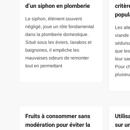
d’un siphon en plomberie
critèr
popul
Le siphon, élément souvent
négligé, joue un rôle fondamental
Les alt
dans la plomberie domestique.
viande 
Situé sous les éviers, lavabos et
séduisa
baignoires, il empêche les
que le
mauvaises odeurs de remonter
leur sa
tout en permettant
Pour ch
plusieu
Fruits à consommer sans
Utilis
modération pour éviter la
sur u