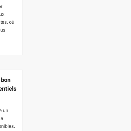
er
ux
tes, où
lus
 bon
entiels
e un
la
nibles.