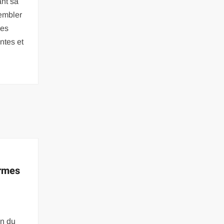
ant sa
sembler
des
antes et
ormes
on du