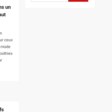
ns un
aut
un
ur ceux
n mode
oothies
ur
fs