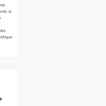
ité
rité, le
e
 des
’Afrique
a
e