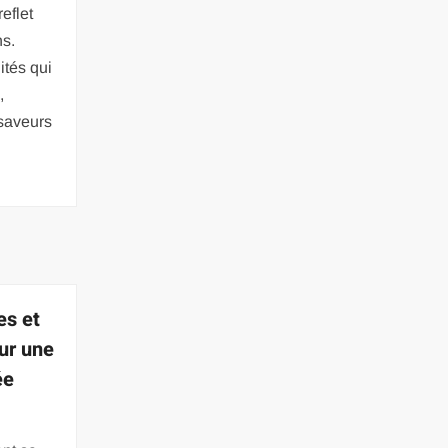
reflet
ns.
ités qui
,
 saveurs
es et
our une
ée