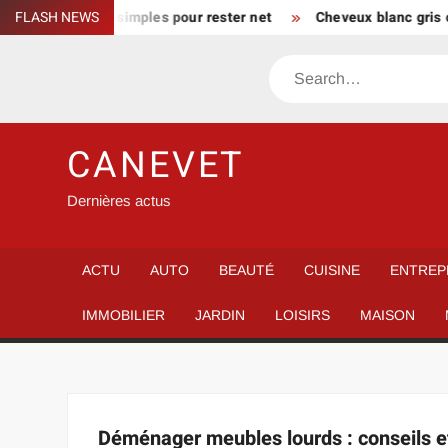
Skip
 maison : gestes simples pour rester net
FLASH NEWS
Cheveux blanc gris co
to
content
Search
CANEVET
Dernières actus
ACTU
AUTO
BEAUTÉ
CUISINE
ENTREP
IMMOBILIER
JARDIN
LOISIRS
MAISON
Déménager meubles lourds : conseils et