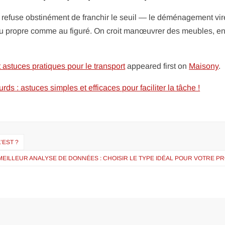
 refuse obstinément de franchir le seuil — le déménagement vir
 au propre comme au figuré. On croit manœuvrer des meubles, e
astuces pratiques pour le transport
appeared first on
Maisony
.
s : astuces simples et efficaces pour faciliter la tâche !
’EST ?
MEILLEUR ANALYSE DE DONNÉES : CHOISIR LE TYPE IDÉAL POUR VOTRE PR