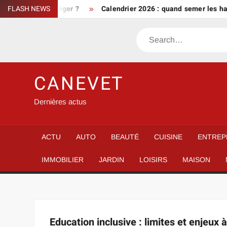
Skip
nt bien le protéger ?
FLASH NEWS
Calendrier 2026 : quand semer les hari
to
content
Search
CANEVET
Dernières actus
ACTU
AUTO
BEAUTÉ
CUISINE
ENTREP
IMMOBILIER
JARDIN
LOISIRS
MAISON
Education inclusive : limites et enjeux