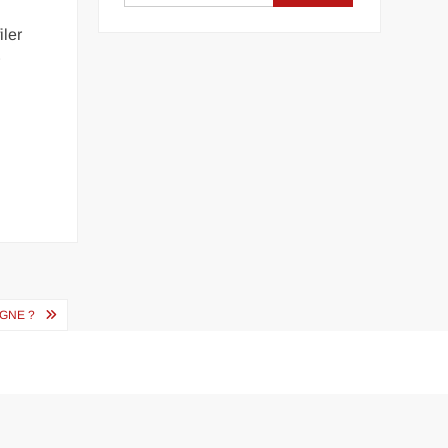
iler
r
IGNE ?