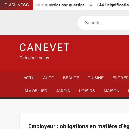
Skip
ndre la démographie quartier par quartier
FLASH NEWS
1441 signification 
to
content
Search
CANEVET
Dernières actus
ACTU
AUTO
BEAUTÉ
CUISINE
ENTREP
IMMOBILIER
JARDIN
LOISIRS
MAISON
Employeur : obligations en matière d’éga