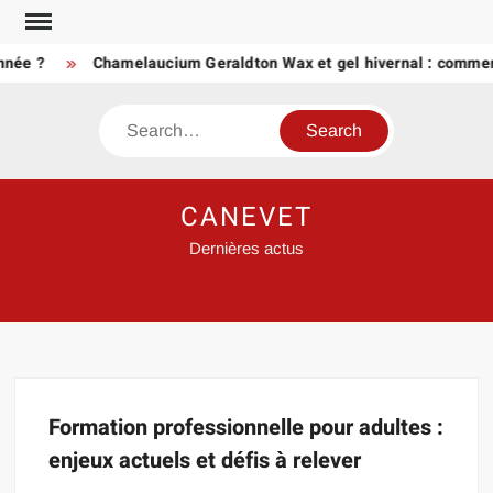
Skip
to
nnée ?
Chamelaucium Geraldton Wax et gel hivernal : comment
content
Search
CANEVET
Dernières actus
Formation professionnelle pour adultes :
enjeux actuels et défis à relever