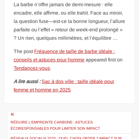
La barbe n’offre jamais de demi-mesure : elle
encadre, elle affirme, ou elle trahit. Face au miroir,
la question fuse—est-ce la bonne longueur, l’allure
parfaite ou l’effet « retour de week-end prolongé »
? Un rien, quelques millimètres, et l’équilibre …
The post
Fréquence de taille de barbe idéale :
conseils et astuces pour homme
appeared first on
Tendancez-vous
.
A lire aussi :
Sac à dos ville : taille idéale pour
femme et homme en 2025
Navigation
de
RÉDUIRE L’EMPREINTE CARBONE : ASTUCES
ÉCORESPONSABLES POUR LIMITER SON IMPACT
l’article
RÉSEAUX SOCIAUX 2025 : QUEL CHOIX OPTER ? IMPACT SUR