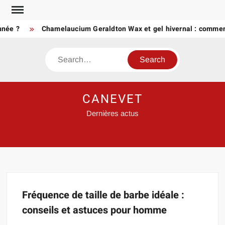
Skip
to
nnée ?
Chamelaucium Geraldton Wax et gel hivernal : comment
content
Search
CANEVET
Dernières actus
Fréquence de taille de barbe idéale :
conseils et astuces pour homme