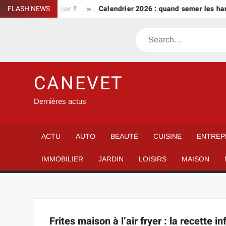
Skip
nt bien le protéger ?
FLASH NEWS
Calendrier 2026 : quand semer les haric
to
content
Search
CANEVET
Dernières actus
ACTU
AUTO
BEAUTÉ
CUISINE
ENTREP
IMMOBILIER
JARDIN
LOISIRS
MAISON
Frites maison à l’air fryer : la recette inf