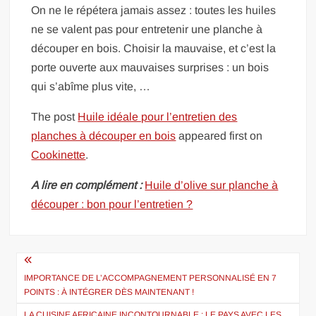
On ne le répétera jamais assez : toutes les huiles
ne se valent pas pour entretenir une planche à
découper en bois. Choisir la mauvaise, et c’est la
porte ouverte aux mauvaises surprises : un bois
qui s’abîme plus vite, …
The post
Huile idéale pour l’entretien des
planches à découper en bois
appeared first on
Cookinette
.
A lire en complément :
Huile d’olive sur planche à
découper : bon pour l’entretien ?
Navigation
de
IMPORTANCE DE L’ACCOMPAGNEMENT PERSONNALISÉ EN 7
POINTS : À INTÉGRER DÈS MAINTENANT !
l’article
LA CUISINE AFRICAINE INCONTOURNABLE : LE PAYS AVEC LES