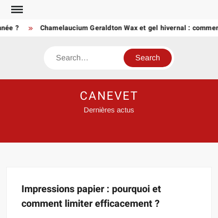
Skip
to
née ?
Chamelaucium Geraldton Wax et gel hivernal : comment
content
Search
CANEVET
Dernières actus
Impressions papier : pourquoi et
comment limiter efficacement ?