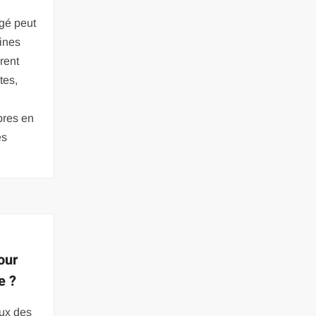
gé peut
aines
rent
tes,
bres en
es
our
e ?
aux des