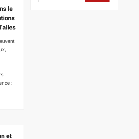
ns le
utions
’ailes
peuvent
ux,
a
s
rs
ence :
on et