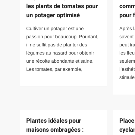
les plants de tomates pour
comme
un potager optimisé
pour 
Cultiver un potager est une
Après l
passion pour beaucoup. Pourtant,
savent 
il ne suffit pas de planter des
peut tr
légumes au hasard pour obtenir
les fle
une récolte abondante et saine.
seulem
Les tomates, par exemple,
l’esthé
stimule
Plantes idéales pour
Place
maisons ombragées :
cycla