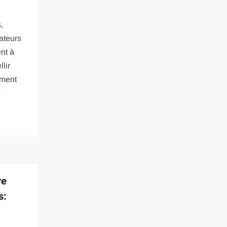
,
ateurs
nt à
lir
oment
e
re
s: