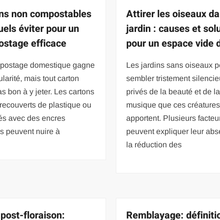
ns non compostables
Attirer les oiseaux da
uels éviter pour un
jardin : causes et sol
stage efficace
pour un espace vide d
postage domestique gagne
Les jardins sans oiseaux 
larité, mais tout carton
sembler tristement silencie
as bon à y jeter. Les cartons
privés de la beauté et de l
, recouverts de plastique ou
musique que ces créature
és avec des encres
apportent. Plusieurs facteu
s peuvent nuire à
peuvent expliquer leur abs
la réduction des
 post-floraison:
Remblayage: définiti