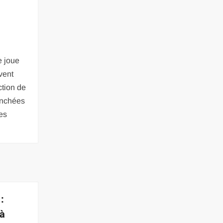
e joue
vent
ction de
ranchées
es
:
 à