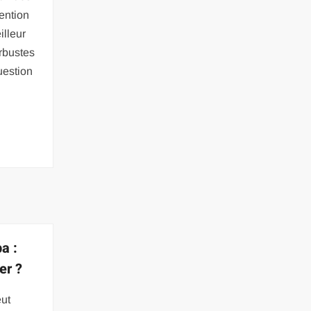
tention
illeur
rbustes
uestion
n
a :
er ?
eut