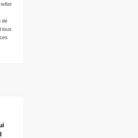
reflet
s de
nt tous
 ces
ui
l