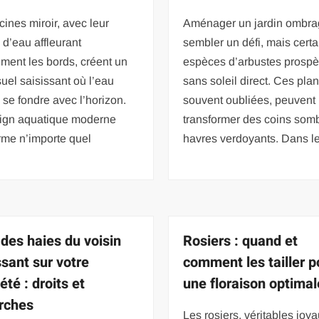
cines miroir, avec leur
Aménager un jardin ombra
 d’eau affleurant
sembler un défi, mais cert
ement les bords, créent un
espèces d’arbustes prospè
isuel saisissant où l’eau
sans soleil direct. Ces plan
se fondre avec l’horizon.
souvent oubliées, peuvent
ign aquatique moderne
transformer des coins som
rme n’importe quel
havres verdoyants. Dans l
 des haies du voisin
Rosiers : quand et
sant sur votre
comment les tailler p
été : droits et
une floraison optimal
rches
Les rosiers, véritables joy