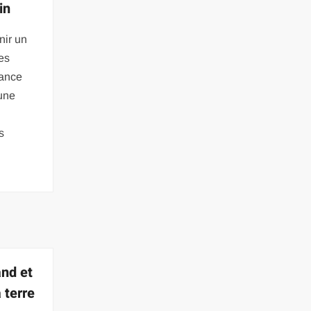
in
nir un
es
sance
une
s
nd et
 terre