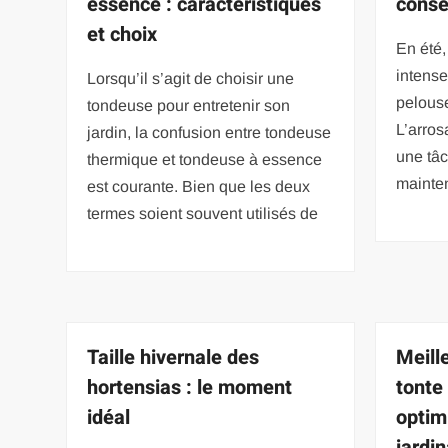
essence : caractéristiques
conse
et choix
En été,
intense
Lorsqu’il s’agit de choisir une
pelouse
tondeuse pour entretenir son
L’arros
jardin, la confusion entre tondeuse
une tâc
thermique et tondeuse à essence
mainten
est courante. Bien que les deux
termes soient souvent utilisés de
Taille hivernale des
Meill
hortensias : le moment
tonte
idéal
optim
jardi