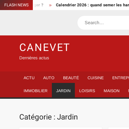
Skip
 le protéger ?
FLASH NEWS
Calendrier 2026 : quand semer les haricots ve
to
content
Search
CANEVET
Dernières actus
ACTU
AUTO
BEAUTÉ
CUISINE
ENTREP
IMMOBILIER
JARDIN
LOISIRS
MAISON
Catégorie :
Jardin