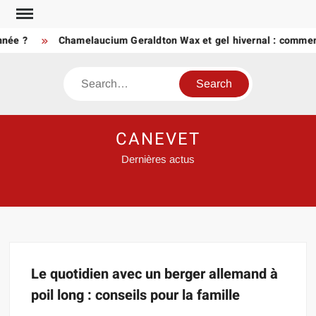
Skip
to
nnée ?
Chamelaucium Geraldton Wax et gel hivernal : comment
content
Search
CANEVET
Dernières actus
Le quotidien avec un berger allemand à
poil long : conseils pour la famille