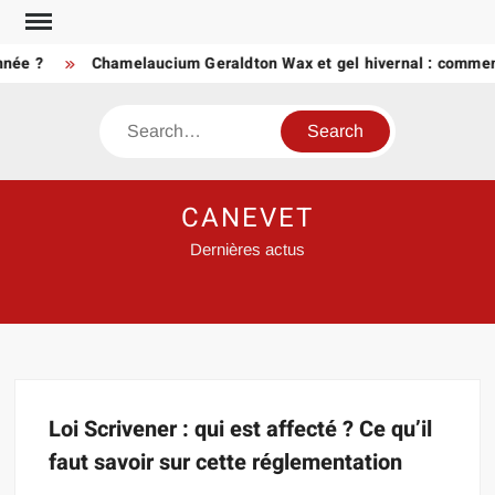
Skip
to
nnée ?
Chamelaucium Geraldton Wax et gel hivernal : comment
content
Search
CANEVET
Dernières actus
Loi Scrivener : qui est affecté ? Ce qu’il
faut savoir sur cette réglementation