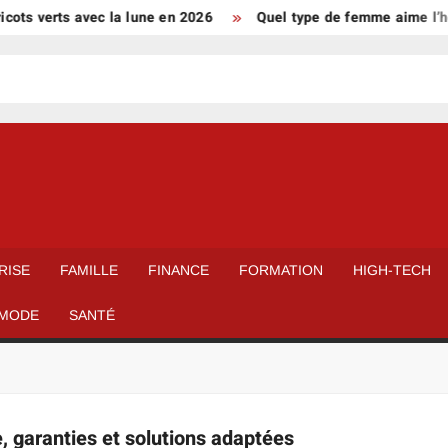
ots verts avec la lune en 2026
Quel type de femme aime l’ho
RISE
FAMILLE
FINANCE
FORMATION
HIGH-TECH
MODE
SANTÉ
e, garanties et solutions adaptées