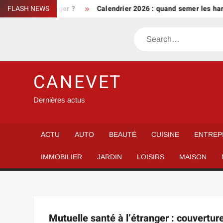
Skip
t bien le protéger ?
FLASH NEWS
Calendrier 2026 : quand semer les haric
to
content
Search
CANEVET
Dernières actus
ACTU
AUTO
BEAUTÉ
CUISINE
ENTREP
IMMOBILIER
JARDIN
LOISIRS
MAISON
Mutuelle santé à l’étranger : couvertur