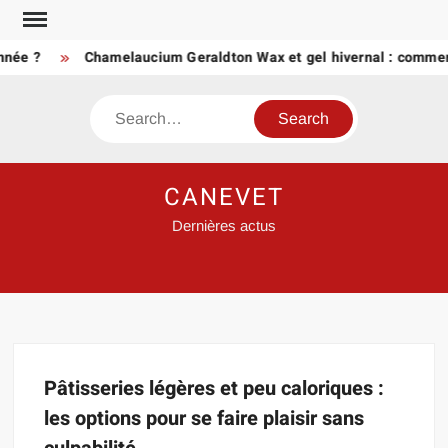
Skip
to
nnée ?
Chamelaucium Geraldton Wax et gel hivernal : comment
content
Search
CANEVET
Dernières actus
Pâtisseries légères et peu caloriques :
les options pour se faire plaisir sans