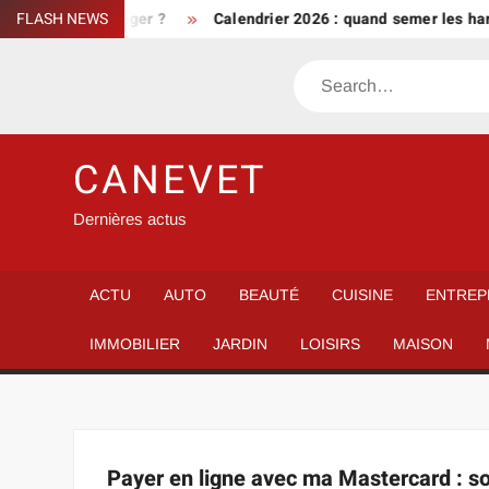
Skip
nt bien le protéger ?
FLASH NEWS
Calendrier 2026 : quand semer les haric
to
content
Search
CANEVET
Dernières actus
ACTU
AUTO
BEAUTÉ
CUISINE
ENTREP
IMMOBILIER
JARDIN
LOISIRS
MAISON
Payer en ligne avec ma Mastercard : so