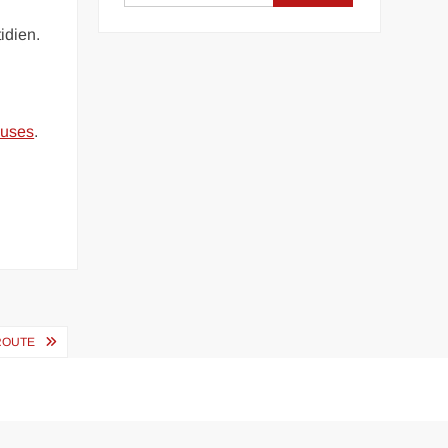
idien.
euses
.
ROUTE