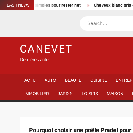
Skip
 maison : gestes simples pour rester net
FLASH NEWS
Cheveux blanc gris co
to
content
Search
CANEVET
Dernières actus
ACTU
AUTO
BEAUTÉ
CUISINE
ENTREP
IMMOBILIER
JARDIN
LOISIRS
MAISON
Pourquoi choisir une poêle Pradel pour 