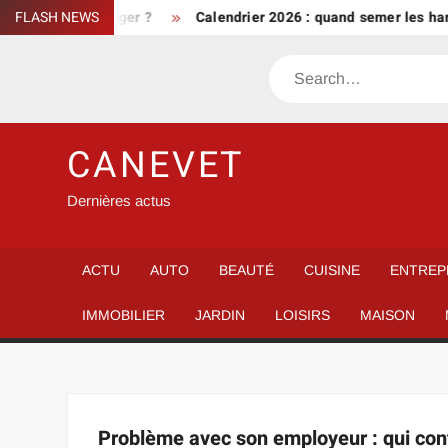
Skip
nt bien le protéger ?
FLASH NEWS
Calendrier 2026 : quand semer les haric
to
content
Search
CANEVET
Dernières actus
ACTU
AUTO
BEAUTÉ
CUISINE
ENTREP
IMMOBILIER
JARDIN
LOISIRS
MAISON
Problème avec son employeur : qui con