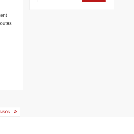
tent
toutes
AISON