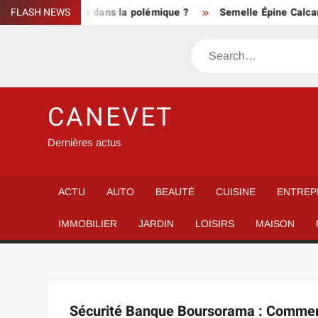
Skip
es réseaux sociaux dans la polémique ?
FLASH NEWS
Semelle Épine Calcané
to
content
Search
CANEVET
Dernières actus
ACTU
AUTO
BEAUTÉ
CUISINE
ENTREP
IMMOBILIER
JARDIN
LOISIRS
MAISON
Sécurité Banque Boursorama : Comment é