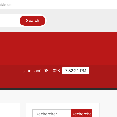
ide soignante EHPAD : ce que vous toucherez vraiment en 2026
jeudi, août 06, 2026
7:52:21 PM
Rechercher :