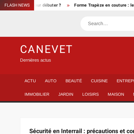
Skip
 lequel choisir pour débuter ?
FLASH NEWS
Forme Trapèze en couture : le s
to
content
Search
CANEVET
Dernières actus
ACTU
AUTO
BEAUTÉ
CUISINE
ENTREP
IMMOBILIER
JARDIN
LOISIRS
MAISON
Sécurité en Interrail : précautions et c