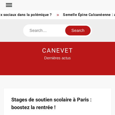
Skip
to
ux sociaux dans la polémique ?
Semelle Épine Calcanéenne : a
content
Search
CANEVET
Dernières actus
Stages de soutien scolaire à Paris :
boostez la rentrée !