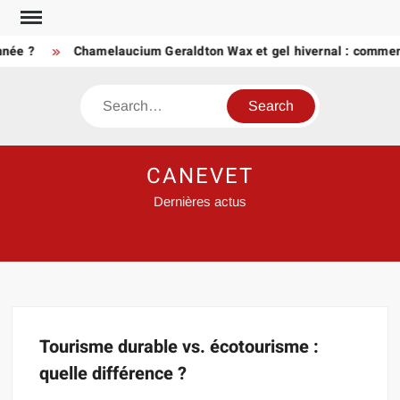
Skip
to
née ?
Chamelaucium Geraldton Wax et gel hivernal : comment
content
Search
CANEVET
Dernières actus
Tourisme durable vs. écotourisme :
quelle différence ?