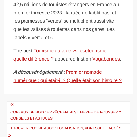
42,5 millions de touristes étrangers en France au
premier trimestre 2023 : la ruée ne faiblit pas, et
les promesses “vertes” se multiplient aussi vite
que les valises à roulettes dans nos gares. Les
labels « vert » et « …
The post
Tourisme durable vs. écotourisme :
quelle différence ?
appeared first on
Vagabondes
.
A découvrir également :
Premier nomade
numérique : qui était-il ? Quelle était son histoire ?
Navigation
de
COPEAUX DE BOIS : EMPÊCHENT-ILS L’HERBE DE POUSSER ?
CONSEILS ET ASTUCES
l’article
TROUVER L’USINE ASOS : LOCALISATION, ADRESSE ET ACCÈS