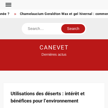
Skip
to
née ?
Chamelaucium Geraldton Wax et gel hivernal : comment
content
Search
CANEVET
Dernières actus
Utilisations des déserts : intérêt et
bénéfices pour l’environnement